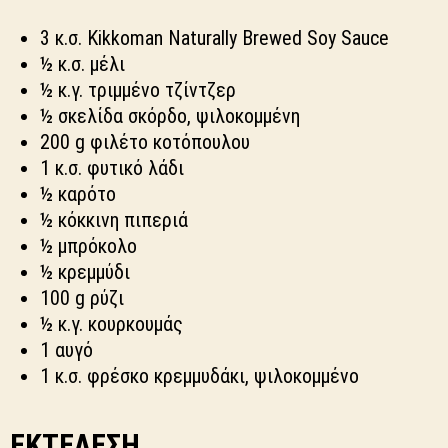
3 κ.σ. Kikkoman Naturally Brewed Soy Sauce
½ κ.σ. μέλι
½ κ.γ. τριμμένο τζίντζερ
½ σκελίδα σκόρδο, ψιλοκομμένη
200 g φιλέτο κοτόπουλου
1 κ.σ. φυτικό λάδι
½ καρότο
½ κόκκινη πιπεριά
½ μπρόκολο
½ κρεμμύδι
100 g ρύζι
½ κ.γ. κουρκουμάς
1 αυγό
1 κ.σ. φρέσκο κρεμμυδάκι, ψιλοκομμένο
ΕΚΤΕΛΕΣΗ