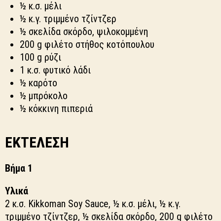
½ κ.σ. μέλι
½ κ.γ. τριμμένο τζίντζερ
½ σκελίδα σκόρδο, ψιλοκομμένη
200 g φιλέτο στήθος κοτόπουλου
100 g ρύζι
1 κ.σ. φυτικό λάδι
½ καρότο
½ μπρόκολο
½ κόκκινη πιπεριά
ΕΚΤΕΛΕΣΗ
Βήμα 1
Υλικά
2 κ.σ. Kikkoman Soy Sauce, ½ κ.σ. μέλι, ½ κ.γ.
τριμμένο τζίντζερ, ½ σκελίδα σκόρδο, 200 g φιλέτο