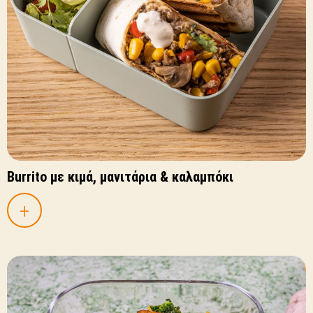
Burrito με κιμά, μανιτάρια & καλαμπόκι
+