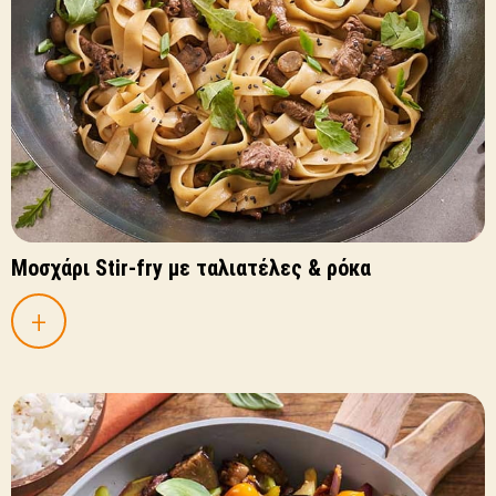
Mοσχάρι Stir-fry με ταλιατέλες & ρόκα
+